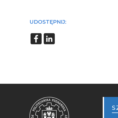
UDOSTĘPNIJ:
STO
MOB
S