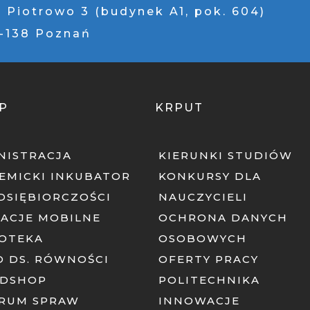
. Piotrowo 3 (budynek A1, pok. 604)
1-138 Poznań
P
KRPUT
NISTRACJA
KIERUNKI STUDIÓW
EMICKI INKUBATOR
KONKURSY DLA
DSIĘBIORCZOŚCI
NAUCZYCIELI
KACJE MOBILNE
OCHRONA DANYCH
IOTEKA
OSOBOWYCH
O DS. RÓWNOŚCI
OFERTY PRACY
DSHOP
POLITECHNIKA
RUM SPRAW
INNOWACJE