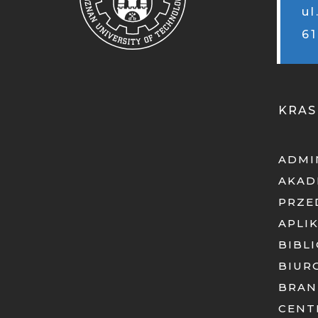
ul
6
KRAS
ADMI
AKAD
PRZE
APLI
BIBL
BIUR
BRAN
CENT