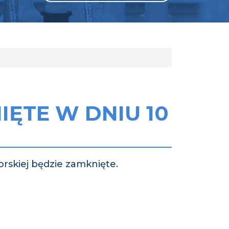
GLI
SH
IĘTE W DNIU 10
orskiej będzie zamknięte.