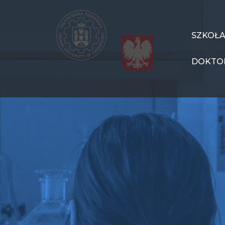
Przejdź
do
treści
SzD
SZKOŁ
Menu
DOKTO
PL