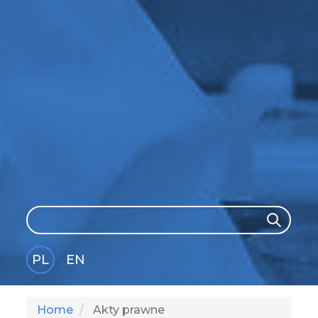
Search
Search
PL
EN
GLI
SH
Home
Akty prawne