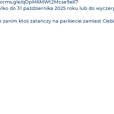
://forms.gle/qDpM6MWt2Mcse9eX7
lko do 31 października 2025 roku lub do wyczerpa
 zanim ktoś zatańczy na parkiecie zamiast Ciebie