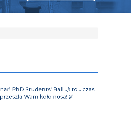
GLI
SH
znań PhD Students' Ball 🌙 to… czas
przeszła Wam koło nosa! 🌌