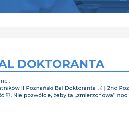
 BAL DOKTORANTA
nci,
estników II Poznański Bal Doktoranta 🌙 | 2nd Po
ć ⏰. Nie pozwólcie, żeby ta „zmierzchowa” noc 