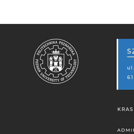
STO
MOB
S
ul
6
KRAS
ADMI