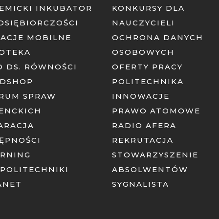
EMICKI INKUBATOR
KONKURSY DLA
DSIĘBIORCZOŚCI
NAUCZYCIELI
KACJE MOBILNE
OCHRONA DANYCH
IOTEKA
OSOBOWYCH
O DS. RÓWNOŚCI
OFERTY PRACY
DSHOP
POLITECHNIKA
RUM SPRAW
INNOWACJE
ENCKICH
PRAWO ATOMOWE
ARACJA
RADIO AFERA
ĘPNOŚCI
REKRUTACJA
ARNING
STOWARZYSZENIE
 POLITECHNIKI
ABSOLWENTÓW
ANET
SYGNALISTA