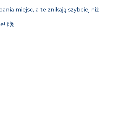
nia miejsc, a te znikają szybciej niż
! 💃🕺