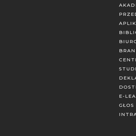
AKAD
PRZE
APLI
BIBL
BIUR
BRAN
CENT
STUD
DEKL
DOST
E-LE
GŁOS
INTR