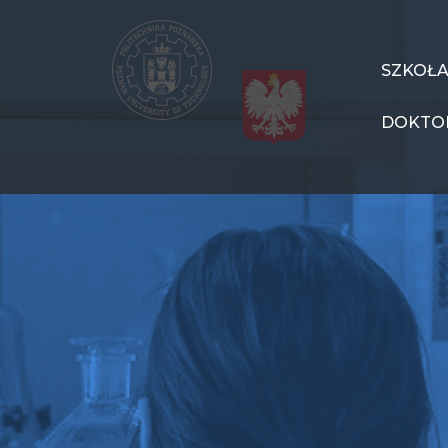
Przejdź
do
treści
SzD
SZKOŁ
Menu
DOKTO
PL