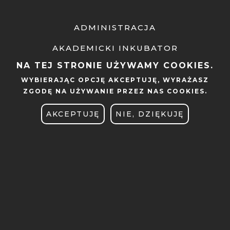
ADMINISTRACJA
AKADEMICKI INKUBATOR
PRZEDSIĘBIORCZOŚCI
NA TEJ STRONIE UŻYWAMY COOKIES.
WYBIERAJĄC OPCJĘ
AKCEPTUJĘ
, WYRAŻASZ
APLIKACJE MOBILNE
ZGODĘ NA UŻYWANIE PRZEZ NAS COOKIES.
BIBLIOTEKA
AKCEPTUJĘ
NIE, DZIĘKUJĘ
BIURO DS. RÓWNOŚCI
BRANDSHOP
CENTRUM SPRAW STUDENCKICH
DEKLARACJA DOSTĘPNOŚCI