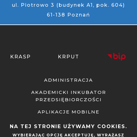
ul. Piotrowo 3 (budynek A1, pok. 604)
61-138 Poznań
KRASP
KRPUT
ADMINISTRACJA
AKADEMICKI INKUBATOR
PRZEDSIĘBIORCZOŚCI
APLIKACJE MOBILNE
NA TEJ STRONIE UŻYWAMY COOKIES.
BIBLIOTEKA
WYBIERAJĄC OPCJĘ
AKCEPTUJĘ
, WYRAŻASZ