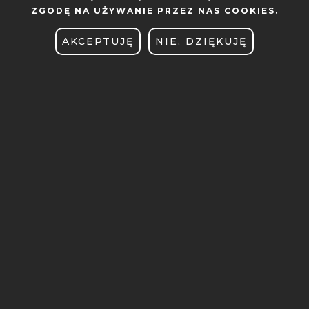
ZGODĘ NA UŻYWANIE PRZEZ NAS COOKIES.
BIURO DS. RÓWNOŚCI
AKCEPTUJĘ
NIE, DZIĘKUJĘ
BRANDSHOP
CENTRUM SPRAW STUDENCKICH
DEKLARACJA DOSTĘPNOŚCI
E-LEARNING
GŁOS POLITECHNIKI
INTRANET
KIERUNKI STUDIÓW
KONKURSY DLA NAUCZYCIELI