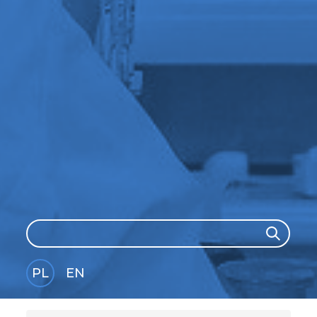
Search
Search
PL
EN
GLI
SH